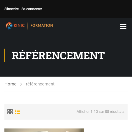
S'inscrire
Se connecter
RÉFÉRENCEMENT
Home
référencement
Afficher 1-10 sur 88 résutlats