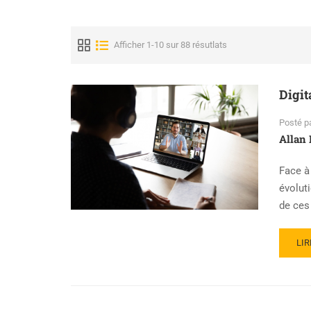
Afficher 1-10 sur 88 résutlats
Digit
Posté p
Allan 
Face à
évoluti
de ces
LIR