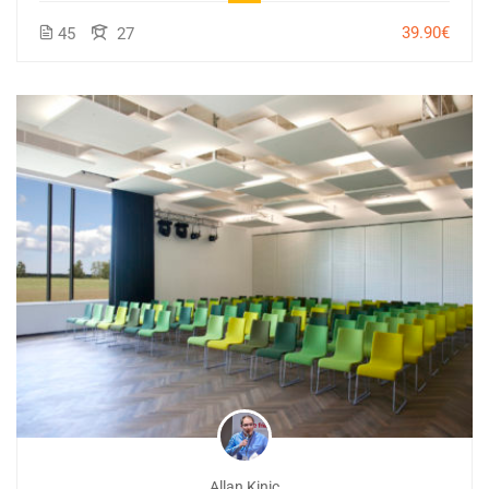
39.90€
45
27
Allan Kinic