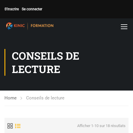
S'inscrire
Se connecter
CONSEILS DE
LECTURE
Home
Conseils de lecture
Afficher 1-10 sur 18 résutlats